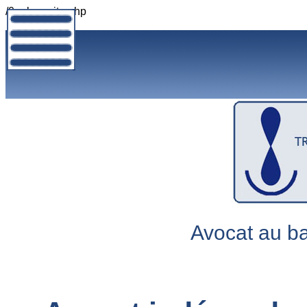
/0_plan_site.php
Avocat au b